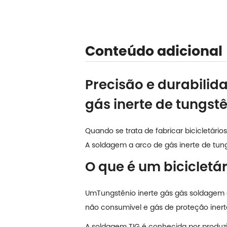
Conteúdo adicional
Precisão e durabilid
gás inerte de tungst
Quando se trata de fabricar bicicletári
A soldagem a arco de gás inerte de tun
O que é um bicicletá
Um
Tungstênio inerte gás gás soldagem a
não consumível e gás de proteção inert
A soldagem TIG é conhecida por produzir