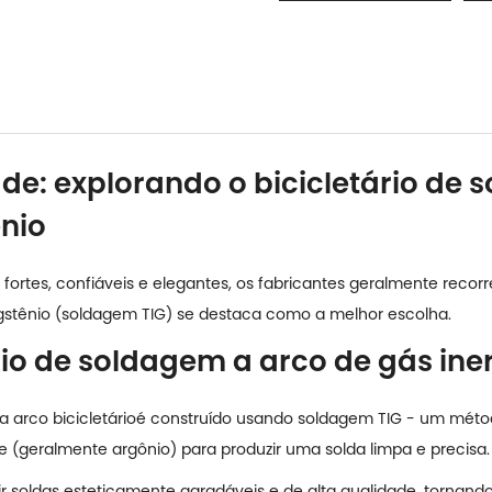
ade: explorando o bicicletário de
ênio
os fortes, confiáveis e elegantes, os fabricantes geralmente re
gstênio (soldagem TIG) se destaca como a melhor escolha.
rio de soldagem a arco de gás ine
 arco bicicletário
é construído usando soldagem TIG - um méto
e (geralmente argônio) para produzir uma solda limpa e precisa.
 soldas esteticamente agradáveis e de alta qualidade, tornando-