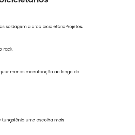
ás soldagem a arco bicicletário
Projetos.
o rack.
 requer menos manutenção ao longo do
de tungstênio uma escolha mais