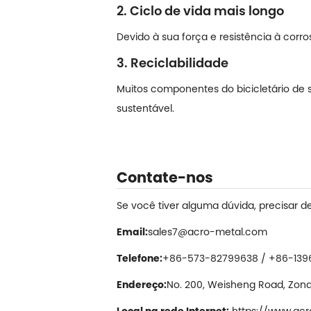
2. Ciclo de vida mais longo
Devido à sua força e resistência à corro
3. Reciclabilidade
Muitos componentes do bicicletário de s
sustentável.
Contate-nos
Se você tiver alguma dúvida, precisar 
Email:
sales7@acro-metal.com
Telefone:
+86-573-82799638 / +86-139
Endereço:
No. 200, Weisheng Road, Zona 
Local na rede Internet:
https://www.ac