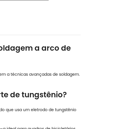
 soldagem a arco de
correm a técnicas avançadas de soldagem.
rte de tungstênio?
do que usa um eletrodo de tungstênio
a ideal para quadros de bicicletários