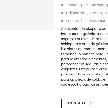
Produtos personalizados 
A dimensão (L * W * H)
É necessário revestiment
Apresentando o
Suporte de 
inerte de tungstênio
, a sol
seguro e durável de bicicl
soldagem a arco de gás iner
bicicletas oferece resistên
tornando-o perfeito para us
para resistir aos elementos,
permaneçam seguras e est
exigentes. Esteja você arma
procurando um investimento
para bicicletas de soldagem
sua escolha para desempenh
CONTATO
