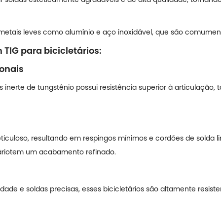
etais leves como alumínio e aço inoxidável, que são comument
TIG para bicicletários:
ionais
 inerte de tungstênio possui resistência superior à articulação,
iculoso, resultando em respingos mínimos e cordões de solda l
rio
tem um acabamento refinado.
idade e soldas precisas, esses bicicletários são altamente resis