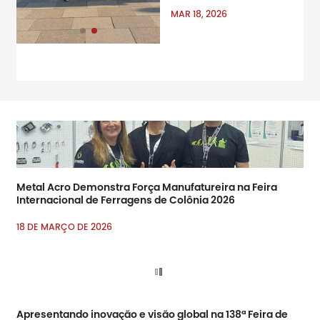
na Feira Internacional de
MAR 18, 2026
Ferragens de Colônia, uma
das empresas do mundo&
amp; amp; amp; amp;
amp; amp; amp; amp;
amp; amp; amp; amp;
RSQUO; Principais feiras
comerciais para materiais
de ferragens e melhorias
domésticas
Metal Acro Demonstra Força Manufatureira na Feira
Internacional de Ferragens de Colônia 2026
18 DE MARÇO DE 2026
Apresentando inovação e visão global na 138ª Feira de