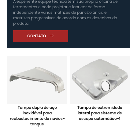
A experiente equipe técnica tem sua própria oficina de
ferramentas e pode projetar e fabricar de forma
independente várias matrizes de punção única e
matrizes progressivas de acordo com os desenhos do
produto.
CONTATO

Tampa dupla de aço
Tampa de extremidade
inoxidável para
lateral para sistema de
reabastecimento de navios-
escape automático-1
tanque